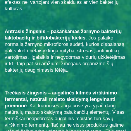
efektas nei vartojant vien skaidulas ar vien bakterijų
kultūras.
Antrasis žingsnis – pakankamas žarnyno bakterijų
laktobacilų ir bifidobakterijų kiekis.
Jos palaiko
normalią žarnyno mikrofloros sudėtį, kurios disbalansą
gali sukelti netaisyklinga mityba, stresas, antibiotikų
vartojimas, ilgalaikis ir negydomas vidurių užkietėjimas
ir kt. Taip pat su amžiumi žmogaus organizme šių
bakterijų dauginimasis lėtėja.
Trečiasis žingsnis – augalinės kilmės virškinimo
fermentai, natūrali maisto skaidymą lengvinanti
priemonė.
Kai kuriuoses augaluose yra
ypač daug
natūralių maisto skaidymą palaikančių elementų. Visas
termiškai neapdorotas augalinis maistas turi savų
virškinimo fermentų. Tačiau ne visus produktus galime