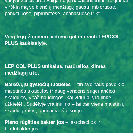
valgyti žalius arba valgome jų nepakankamai. Teigiamai
virškinimą veikiančių medžiagų gausu imbieruose,
pankoliuose, pipirmėtėse, ananasuose ir kt.
Visą trijų žingsnių sistemą galime rasti LEPICOL
PLUS šaukštelyje.
LEPICOL PLUS unikalus, natūralios kilmės
medžiagų trio:
Balkšvųjų gysločių luobelės –
itin švelnaus poveikio
maistinės skaidulos ir daug vandens sugeriančios
skaidulos, ypač naudingos, kai viduriai yra linkę
užkietėti
.
Sudėtyje yra inulino – tai dar viena maistinių
skaidulų rūšis, gaunama iš cikorijų.
Pieno rūgšties bakterijos –
laktobacilos ir
bifidobakterijos