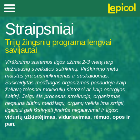
Straipsniai
Trijų žingsnių programa lengvai
savijautai
Virškinimo sistemos ligos užima 2-3 vietą tarp
dažniausių sveikatos sutrikimų. Virškinimo metu
maistas yra susmulkinamas ir suskaidomas.
Suskaidytas medžiagas organizmas panaudoja kaip
žaliavą tolesnei molekulių sintezei ar kaip energijos
šaltinį. Jeigu šis procesas streikuoja, organizmas
negauna būtinų medžiagų, organų veikla ima strigti,
ilgainiui gali išsivysti įvairūs negalavimai ir ligos:
vidurių užkietėjimas, viduriavimas, rėmuo, opos ir
pan.