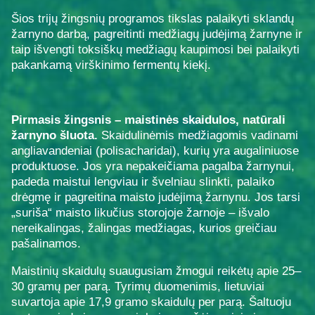
Šios trijų žingsnių programos tikslas palaikyti sklandų
žarnyno darbą, pagreitinti medžiagų judėjimą žarnyne ir
taip išvengti toksiškų medžiagų kaupimosi bei palaikyti
pakankamą virškinimo fermentų kiekį.
Pirmasis žingsnis – maistinės skaidulos, natūrali
žarnyno šluota.
Skaidulinėmis medžiagomis vadinami
angliavandeniai (polisacharidai), kurių yra augaliniuose
produktuose. Jos yra nepakeičiama pagalba žarnynui,
padeda maistui lengviau ir švelniau slinkti, palaiko
drėgmę ir pagreitina maisto judėjimą žarnynu. Jos tarsi
„suriša“ maisto likučius storojoje žarnoje – išvalo
nereikalingas, žalingas medžiagas, kurios greičiau
pašalinamos.
Maistinių skaidulų suaugusiam žmogui reikėtų apie 25–
30 gramų per parą. Tyrimų duomenimis, lietuviai
suvartoja apie 17,9 gramo skaidulų per parą. Šaltuoju