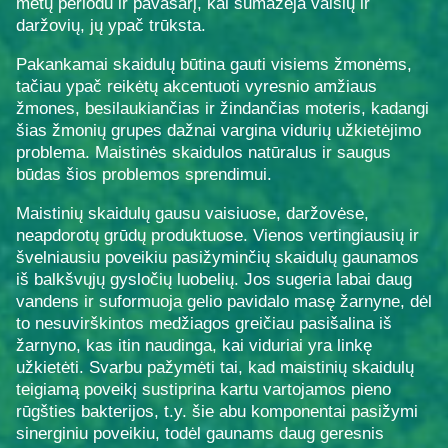
metų periodu ir pavasarį, kai sumažėja vaisių ir
daržovių, jų ypač trūksta.
Pakankamai skaidulų būtina gauti visiems žmonėms,
tačiau ypač reikėtų akcentuoti vyresnio amžiaus
žmones, besilaukiančias ir žindančias moteris, kadangi
šias žmonių grupes dažnai vargina vidurių užkietėjimo
problema. Maistinės skaidulos natūralus ir saugus
būdas šios problemos sprendimui.
Maistinių skaidulų gausu vaisiuose, daržovėse,
neapdorotų grūdų produktuose. Vienos vertingiausių ir
švelniausiu poveikiu pasižyminčių skaidulų gaunamos
iš balkšvųjų gysločių luobelių. Jos sugeria labai daug
vandens ir suformuoja gelio pavidalo masę žarnyne, dėl
to nesuvirškintos medžiagos greičiau pasišalina iš
žarnyno, kas itin naudinga, kai viduriai yra linkę
užkietėti. Svarbu pažymėti tai, kad maistinių skaidulų
teigiamą poveikį sustiprina kartu vartojamos pieno
rūgšties bakterijos, t.y. šie abu komponentai pasižymi
sinerginiu poveikiu, todėl gaunams daug geresnis